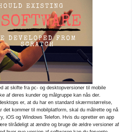
 at skifte fra pc- og desktopversioner til mobile
tykke af deres kunder og målgruppe kan nås der.
desktops er, at du har en standard skærmstørrelse,
r det kommer til mobilplatform, skal du målrette og nå
rry, iOS og Windows Telefon. Hvis du opretter en app
 være tilrådeligt at ændre og bruge de ældre versioner af
ed hver nye version af softwaren kan du forvente