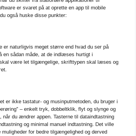
år du skifter fra stationære applikationer til
tware er svaret på at oprette en app til mobile
l du også huske disse punkter:
me er naturligvis meget større end hvad du ser på
å en sådan måde, at de indlæses hurtigt i
kal være let tilgængelige, skrifttypen skal læses og
ret.
et er ikke tastatur- og musinputmetoden, du bruger i
erøring” – enkelt tryk, dobbeltklik, flyt og slynge og
t, når du ændrer appen. Tasterne til dataindtastning
ndtastning og minimal manuel indtastning. Det ville
ge muligheder for bedre tilgængelighed og derved