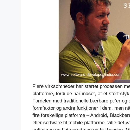
Flere virksomheder har startet processen med
platforme, fordi de har indset, at et stort s
Fordelen med traditionelle bærbare pc’er og 
formfaktor og andre funktioner i dem, men nå
fire forskellige platforme – Android, Blackbe
eller software til mobile platforme, ville det
softwaren end at oprette en ny fra bunden. M