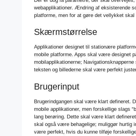
Der er dog få parametre, der skal overvejes, n
webapplikationer. Ændring af eksisterende sof
platforme, men for at gøre det vellykket ska
Skærmstørrelse
Applikationer designet til stationære platfor
mobile platforme. Apps skal være designet p
mobilapplikationerne; Navigationsknapperne s
teksten og billederne skal være perfekt juste
Brugerinput
Brugerindgangen skal være klart defineret. D
mobile applikationer, men forskellige slags “b
lang berøring. Dette skal være klart definere
skal også være behagelige; muliggør hurtig i
være perfekt, hvis du kunne tilføje forskelli