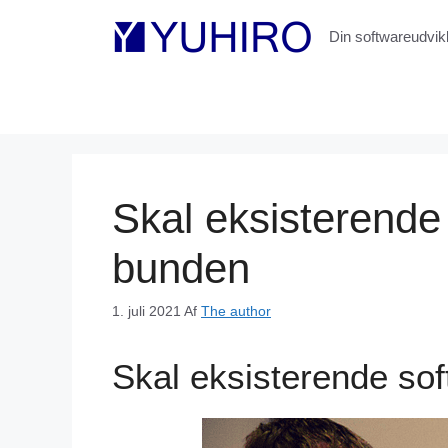
Hop
til
Din softwareudvikle
indhold
Skal eksisterende 
bunden
1. juli 2021
Af
The author
Skal eksisterende sof