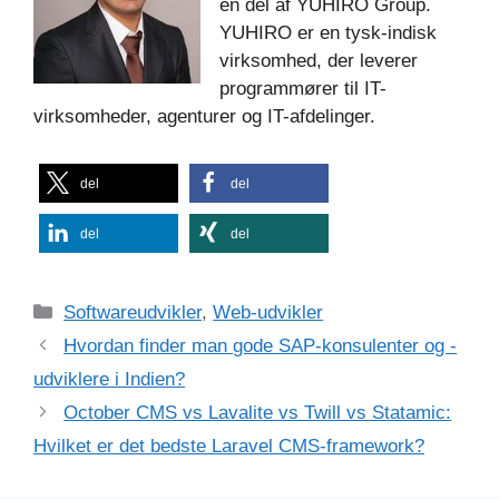
en del af YUHIRO Group.
YUHIRO er en tysk-indisk
virksomhed, der leverer
programmører til IT-
virksomheder, agenturer og IT-afdelinger.
del
del
del
del
Kategorier
Softwareudvikler
,
Web-udvikler
Hvordan finder man gode SAP-konsulenter og -
udviklere i Indien?
October CMS vs Lavalite vs Twill vs Statamic:
Hvilket er det bedste Laravel CMS-framework?