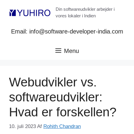
Hop
Din softwareudvikler arbejder i
til
vores lokaler i Indien
indhold
Email: info@software-developer-india.com
Menu
Webudvikler vs.
softwareudvikler:
Hvad er forskellen?
10. juli 2023
Af
Rohith Chandran