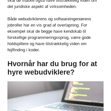
skal de måske også have tilstrækkelig viden om
det juridiske aspekt af virksomheden.
Både webudviklerens og softwareingeniørens
jobroller har en vis grad af overlapning. For
eksempel skal de begge have kendskab til
forskellige programmeringssprog, være gode
holdspillere og have tilstrækkelig viden om
fejlfinding i koder.
Hvornår har du brug for at
hyre webudviklere?