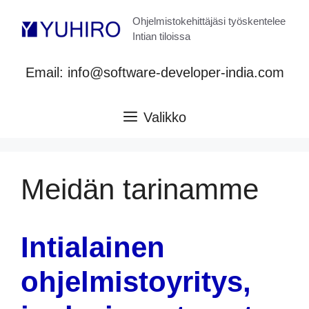
Siirry
Ohjelmistokehittäjäsi työskentelee
sisältöön
Intian tiloissa
Email: info@software-developer-india.com
Valikko
Meidän tarinamme
Intialainen
ohjelmistoyritys,