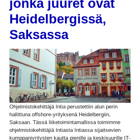
jonka juuret ovat
Heidelbergissä,
Saksassa
Ohjelmistokehittäjä Intia perustettiin alun perin
hallittuna offshore-yrityksenä Heidelbergiin,
Saksaan. Tässä liiketoimintamallissa toimimme
ohjelmistokehittäjiä Intiasta Intiassa sijaitsevien
kumppaniyritysten kautta pienille ja keskisuurille IT-