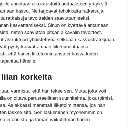
 joille annetaan ulkoistustöitä auttaakseen yrityksiä
ttamaan kasvu. Ne tarjoavat tehokkaita ratkaisuja,
ta ratkaisuja tavoitteiden saavuttamiseksi.
minnan kasvattamiseksi. Sinun on kyettävä antamaan
siitä, miten saavuttaa pitkän aikavälin tavoitteet.
nfrastruktuuri yhdistettynä selkeään kasvustrategiaan.
eivät pysty kasvattamaan liiketoimintaansa.
sti, että hänen liiketoimintansa ei kasva kuten
 tapahtua hänelle:
liian korkeita
taa, varmista, että hän tekee sen. Mutta jotta voit
lla on oltava perusteellinen suunnitelma, joka toimisi.
ssa. Asiakkaasi menettää liiketoimintansa, jos hän
 sitten laskee sitä. Sen laskeminen myöhemmin on
ansa ei onnistu, ja tämän vaikutelman hänen