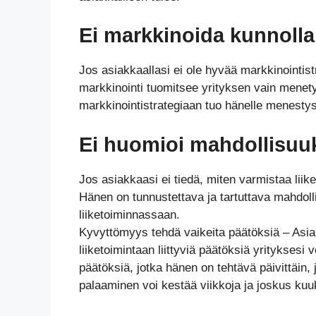
Ei markkinoida kunnolla
Jos asiakkaallasi ei ole hyvää markkinointis
markkinointi tuomitsee yrityksen vain menet
markkinointistrategiaan tuo hänelle menestystä
Ei huomioi mahdollisuu
Jos asiakkaasi ei tiedä, miten varmistaa lii
Hänen on tunnustettava ja tartuttava mahdoll
liiketoiminnassaan.
Kyvyttömyys tehdä vaikeita päätöksiä – Asiak
liiketoimintaan liittyviä päätöksiä yrityksesi 
päätöksiä, jotka hänen on tehtävä päivittäin,
palaaminen voi kestää viikkoja ja joskus kuu