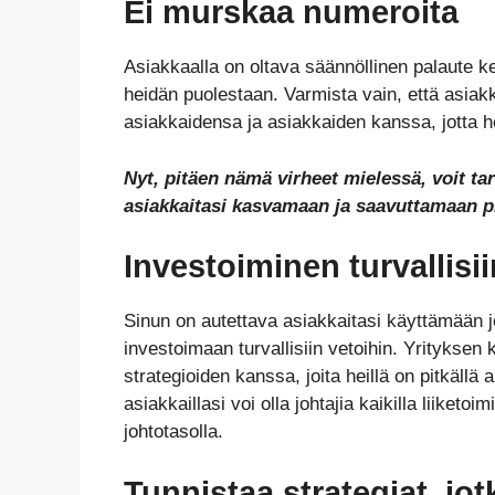
Ei murskaa numeroita
Asiakkaalla on oltava säännöllinen palaute ken
heidän puolestaan. Varmista vain, että asi
asiakkaidensa ja asiakkaiden kanssa, jotta h
Nyt, pitäen nämä virheet mielessä, voit tark
asiakkaitasi kasvamaan ja saavuttamaan pi
Investoiminen turvallisii
Sinun on autettava asiakkaitasi käyttämään jo
investoimaan turvallisiin vetoihin. Yrityksen 
strategioiden kanssa, joita heillä on pitkällä 
asiakkaillasi voi olla johtajia kaikilla liiketo
johtotasolla.
Tunnistaa strategiat, j