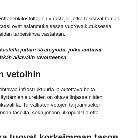
ttähenkilöstöltä; on virastoja, jotka tekisivät tämän
akkaasi ovat asianmukaisessa vuorovaikutuksessa
eidän tarpeisiinsa vastataan.
astella joitain strategioita, jotka auttavat
tkän aikavälin tavoitteensa
n vetoihin
htavaa infrastruktuuria ja autettava heitä
käyttämien ajureiden on oltava linjassa niiden
aikavälillä. Turvallisten vetojen tarjoamiseksi
iminnan tasoilla, sekä johdon ulkopuolella että
otka tuovat korkeimman tason