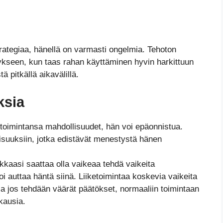
trategiaa, hänellä on varmasti ongelmia. Tehoton
ykseen, kun taas rahan käyttäminen hyvin harkittuun
 pitkällä aikavälillä.
ksia
ketoimintansa mahdollisuudet, hän voi epäonnistua.
isuuksiin, jotka edistävät menestystä hänen
kaasi saattaa olla vaikeaa tehdä vaikeita
voi auttaa häntä siinä. Liiketoimintaa koskevia vaikeita
 ja jos tehdään väärät päätökset, normaaliin toimintaan
kausia.