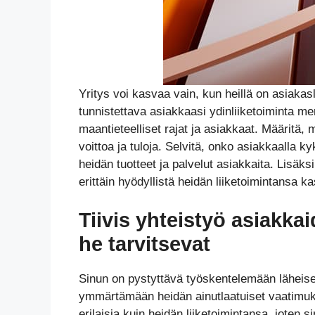
Yritys voi kasvaa vain, kun heillä on asiakas
tunnistettava asiakkaasi ydinliiketoiminta mer
maantieteelliset rajat ja asiakkaat. Määritä, 
voittoa ja tuloja. Selvitä, onko asiakkaalla k
heidän tuotteet ja palvelut asiakkaita. Lisäk
erittäin hyödyllistä heidän liiketoimintansa 
Tiivis yhteistyö asiakka
he tarvitsevat
Sinun on pystyttävä työskentelemään läheis
ymmärtämään heidän ainutlaatuiset vaatimuk
erilaisia kuin heidän liiketoimintansa, joten 