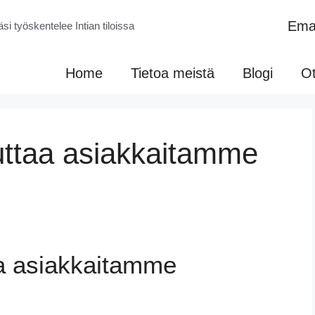
Emai
si työskentelee Intian tiloissa
Home
Tietoa meistä
Blogi
Ot
ttaa asiakkaitamme
a asiakkaitamme