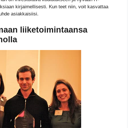
ksiaan kirjaimellisesti. Kun teet niin, voit kasvattaa
uhde asiakkaisiisi.
aan liiketoimintaansa
nolla