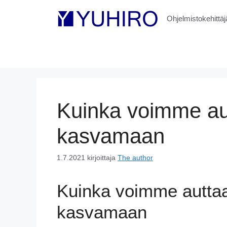
Siirry
sisältöön
Ohjelmistokehittäjä
Kuinka voimme au
kasvamaan
1.7.2021
kirjoittaja
The author
Kuinka voimme autta
kasvamaan