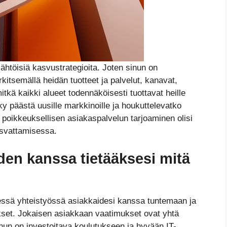
lähtöisiä kasvustrategioita. Joten sinun on
kitsemällä heidän tuotteet ja palvelut, kanavat,
mitkä kaikki alueet todennäköisesti tuottavat heille
yky päästä uusille markkinoille ja houkuttelevatko
si poikkeuksellisen asiakaspalvelun tarjoaminen olisi
kasvattamisessa.
iden kanssa tietääksesi mitä
essä yhteistyössä asiakkaidesi kanssa tuntemaan ja
set. Jokaisen asiakkaan vaatimukset ovat yhtä
sinun on investoitava koulutukseen ja hyvään IT-