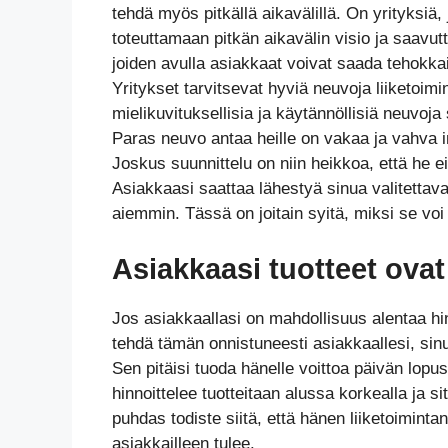
tehdä myös pitkällä aikavälillä. On yrityksiä,
toteuttamaan pitkän aikavälin visio ja saavu
joiden avulla asiakkaat voivat saada tehokkai
Yritykset tarvitsevat hyviä neuvoja liiketoi
mielikuvituksellisia ja käytännöllisiä neuvoja 
Paras neuvo antaa heille on vakaa ja vahva i
Joskus suunnittelu on niin heikkoa, että he 
Asiakkaasi saattaa lähestyä sinua valitettava
aiemmin. Tässä on joitain syitä, miksi se voi
Asiakkaasi tuotteet ovat 
Jos asiakkaallasi on mahdollisuus alentaa hin
tehdä tämän onnistuneesti asiakkaallesi, sinu
Sen pitäisi tuoda hänelle voittoa päivän lopu
hinnoittelee tuotteitaan alussa korkealla ja
puhdas todiste siitä, että hänen liiketoimint
asiakkailleen tulee.