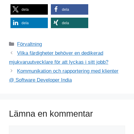
dela
dela
dela
dela
Kategorier
Förvaltning
Vilka färdigheter behöver en dedikerad
mjukvaruutvecklare för att lyckas i sitt jobb?
Kommunikation och rapportering med klienter
@ Software Developer India
Lämna en kommentar
Kommentar