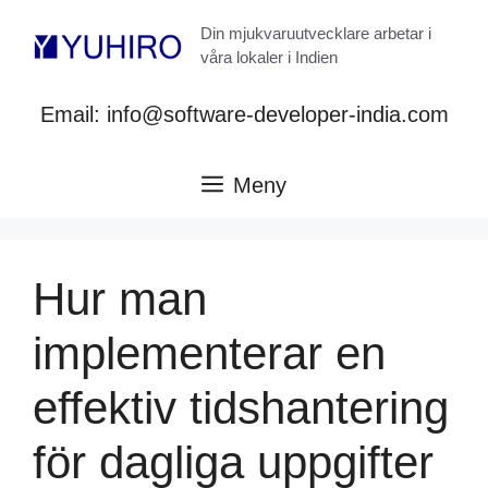
Hoppa
Din mjukvaruutvecklare arbetar i
till
våra lokaler i Indien
innehåll
Email: info@software-developer-india.com
Meny
Hur man
implementerar en
effektiv tidshantering
för dagliga uppgifter