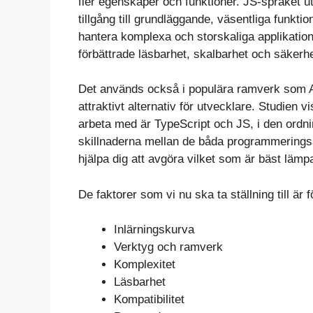
fler egenskaper och funktioner. JS-språket 
tillgång till grundläggande, väsentliga funkti
hantera komplexa och storskaliga applikation
förbättrade läsbarhet, skalbarhet och säkerhe
Det används också i populära ramverk som Ang
attraktivt alternativ för utvecklare. Studien 
arbeta med är TypeScript och JS, i den ordni
skillnaderna mellan de båda programmerings
hjälpa dig att avgöra vilket som är bäst lämpa
De faktorer som vi nu ska ta ställning till är f
Inlärningskurva
Verktyg och ramverk
Komplexitet
Läsbarhet
Kompatibilitet