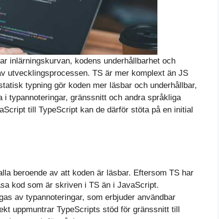
r inlärningskurvan, kodens underhållbarhet och
 av utvecklingsprocessen. TS är mer komplext än JS
tatisk typning gör koden mer läsbar och underhållbar,
a i typannoteringar, gränssnitt och andra språkliga
Script till TypeScript kan de därför stöta på en initial
lla beroende av att koden är läsbar. Eftersom TS har
 läsa kod som är skriven i TS än i JavaScript.
ligas av typannoteringar, som erbjuder användbar
kt uppmuntrar TypeScripts stöd för gränssnitt till