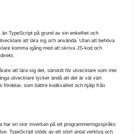
va än TypeScript på grund av sin enkelhet och
 utvecklare att lära sig och använda. Utan att behöva
cklare komma igång med att skriva JS-kod och
irekt.
are att lära sig det, särskilt för utvecklare som inte
ga utvecklare tycker ändå att det är väl värt
s fördelar, som bättre kodkvalitet och hjälp från
ga har en stor inverkan på ett programmeringsspråks
. TypeScript stöds av ett stort antal verktyg och