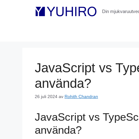
Hoppa
till
Din mjukvaruutveck
innehåll
JavaScript vs Type
använda?
26 juli 2024
av
Rohith Chandran
JavaScript vs TypeScr
använda?