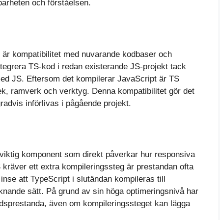
sbarheten och förståelsen.
 är kompatibilitet med nuvarande kodbaser och
ntegrera TS-kod i redan existerande JS-projekt tack
med JS. Eftersom det kompilerar JavaScript är TS
tek, ramverk och verktyg. Denna kompatibilitet gör det
gradvis införlivas i pågående projekt.
viktig komponent som direkt påverkar hur responsiva
 kräver ett extra kompileringssteg är prestandan ofta
 inse att TypeScript i slutändan kompileras till
iknande sätt. På grund av sin höga optimeringsnivå har
tidsprestanda, även om kompileringssteget kan lägga