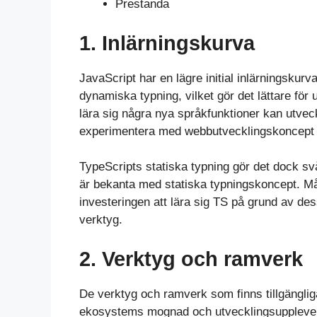
Prestanda
1. Inlärningskurva
JavaScript har en lägre initial inlärningskur
dynamiska typning, vilket gör det lättare för
lära sig några nya språkfunktioner kan utve
experimentera med webbutvecklingskoncept d
TypeScripts statiska typning gör det dock svår
är bekanta med statiska typningskoncept. Mån
investeringen att lära sig TS på grund av des
verktyg.
2. Verktyg och ramverk
De verktyg och ramverk som finns tillgängli
ekosystems mognad och utvecklingsupplevelse