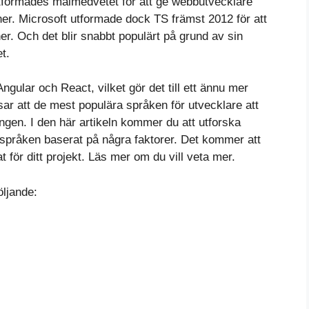
utformades målmedvetet för att ge webbutvecklare
oner. Microsoft utformade dock TS främst 2012 för att
er. Och det blir snabbt populärt på grund av sin
t.
ular och React, vilket gör det till ett ännu mer
visar att de mest populära språken för utvecklare att
ngen. I den här artikeln kommer du att utforska
språken baserat på några faktorer. Det kommer att
t för ditt projekt. Läs mer om du vill veta mer.
öljande: