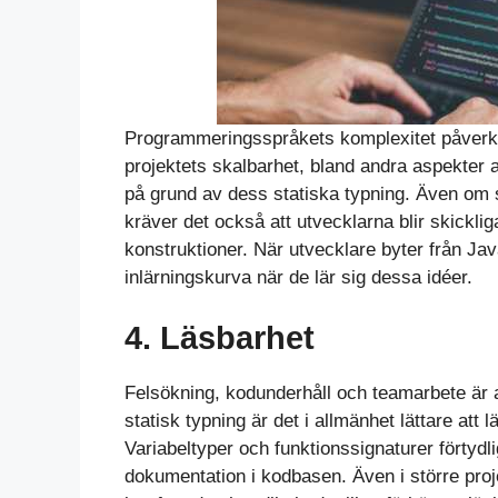
Programmeringsspråkets komplexitet påverka
projektets skalbarhet, bland andra aspekter
på grund av dess statiska typning. Även om s
kräver det också att utvecklarna blir skicklig
konstruktioner. När utvecklare byter från Java
inlärningskurva när de lär sig dessa idéer.
4. Läsbarhet
Felsökning, kodunderhåll och teamarbete är a
statisk typning är det i allmänhet lättare att
Variabeltyper och funktionssignaturer förtyd
dokumentation i kodbasen. Även i större proje