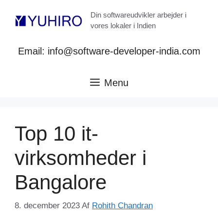
Hop
Din softwareudvikler arbejder i
til
vores lokaler i Indien
indhold
Email: info@software-developer-india.com
Menu
Top 10 it-
virksomheder i
Bangalore
8. december 2023
Af
Rohith Chandran