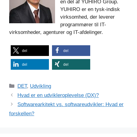
en del af YUHIRO Group.
YUHIRO er en tysk-indisk
virksomhed, der leverer
programmører til IT-
virksomheder, agenturer og IT-afdelinger.
del
del
del
del
Kategorier
DET
,
Udvikling
Hvad er en udvikleroplevelse (DX)?
Softwarearkitekt vs. softwareudvikler: Hvad er
forskellen?