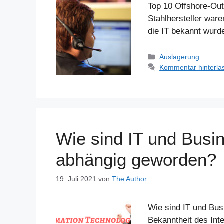
Top 10 Offshore-Outs
Stahlhersteller war
die IT bekannt wurd
Kategorien
Auslagerung
Kommentar hinterla
Wie sind IT und Busi
abhängig geworden?
19. Juli 2021
von
The Author
Wie sind IT und Bus
Bekanntheit des Int