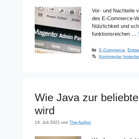
Vor- und Nachteile 
des E-Commerce-War
Nützlichkeit und sch
funktionsreichen …
Kategorien
E-Commerce
,
Entwi
Kommentar hinterla
Wie Java zur beliebt
wird
19. Juli 2021
von
The Author