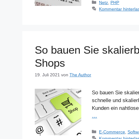
Kategorien
Netz
,
PHP
Kommentar hinterla
So bauen Sie skalierb
Shops
19. Juli 2021
von
The Author
So bauen Sie skalie
schnelle und skalie
Kunden ein nahtlose
…
Kategorien
E-Commerce
,
Softw
Kommentar hinterla