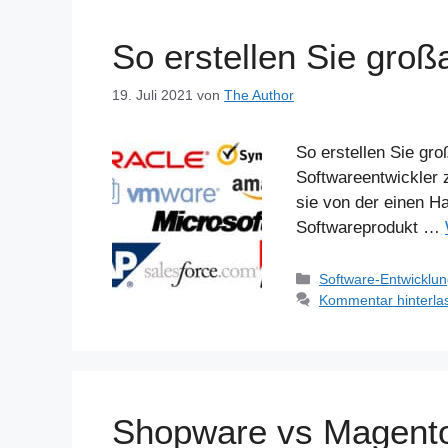
So erstellen Sie groß
19. Juli 2021
von
The Author
So erstellen Sie gr
Softwareentwickler
sie von der einen H
Softwareprodukt …
Kategorien
Software-Entwicklu
Kommentar hinterla
Shopware vs Magento: