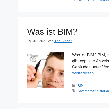
Was ist BIM?
19. Juli 2021
von
The Author
Was ist BIM? BIM, d
gibt explizite Anwe
Gebäudes unter Ver
Weiterlesen …
Kategorien
BIM
Kommentar hinterla