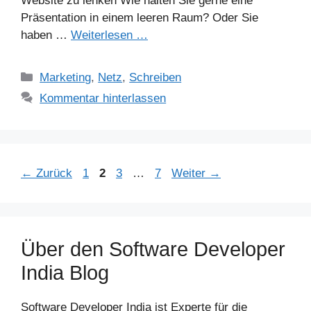
Website zu lenken Wie halten Sie gerne eine
Präsentation in einem leeren Raum? Oder Sie
haben …
Weiterlesen …
Kategorien
Marketing
,
Netz
,
Schreiben
Kommentar hinterlassen
Seite
Seite
Seite
Seite
←
Zurück
1
2
3
…
7
Weiter
→
Über den Software Developer
India Blog
Software Developer India ist Experte für die