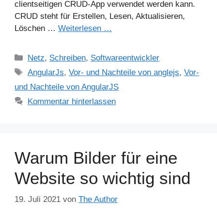
clientseitigen CRUD-App verwendet werden kann.
CRUD steht für Erstellen, Lesen, Aktualisieren,
Löschen …
Weiterlesen …
Kategorien
Netz
,
Schreiben
,
Softwareentwickler
Schlagwörter
AngularJs
,
Vor- und Nachteile von anglejs
,
Vor-
und Nachteile von AngularJS
Kommentar hinterlassen
Warum Bilder für eine
Website so wichtig sind
19. Juli 2021
von
The Author