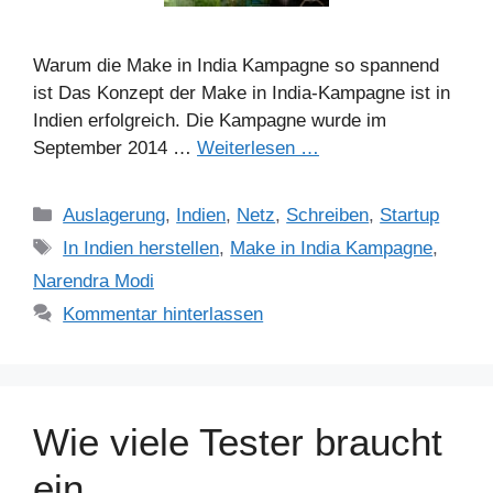
Warum die Make in India Kampagne so spannend
ist Das Konzept der Make in India-Kampagne ist in
Indien erfolgreich. Die Kampagne wurde im
September 2014 …
Weiterlesen …
Kategorien
Auslagerung
,
Indien
,
Netz
,
Schreiben
,
Startup
Schlagwörter
In Indien herstellen
,
Make in India Kampagne
,
Narendra Modi
Kommentar hinterlassen
Wie viele Tester braucht
ein