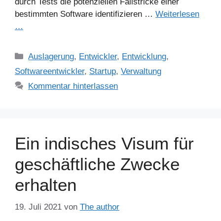
durch Tests die potenziellen Fallstricke einer
bestimmten Software identifizieren …
Weiterlesen
…
Kategorien
Auslagerung
,
Entwickler
,
Entwicklung
,
Softwareentwickler
,
Startup
,
Verwaltung
Kommentar hinterlassen
Ein indisches Visum für
geschäftliche Zwecke
erhalten
19. Juli 2021
von
The author