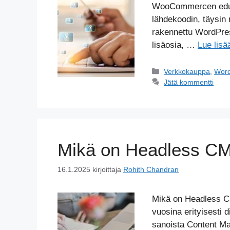
WooCommercen edut 
lähdekoodin, täysin
rakennettu WordPress
lisäosia, …
Lue lisä
Kategoriat
Verkkokauppa
,
Wor
Jätä kommentti
Mikä on Headless C
16.1.2025
kirjoittaja
Rohith Chandran
Mikä on Headless CM
vuosina erityisesti 
sanoista Content M