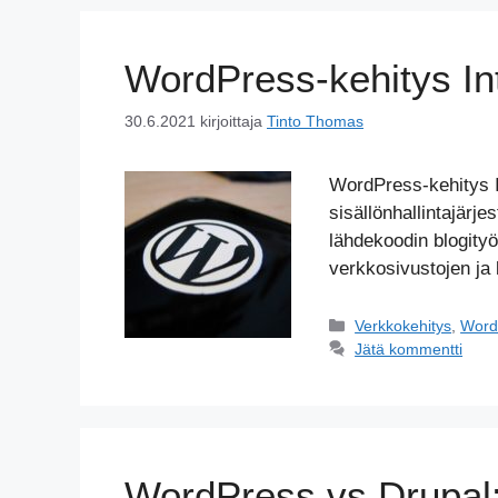
WordPress-kehitys In
30.6.2021
kirjoittaja
Tinto Thomas
WordPress-kehitys 
sisällönhallintajärj
lähdekoodin blogityö
verkkosivustojen ja
Kategoriat
Verkkokehitys
,
Word
Jätä kommentti
WordPress vs Drupal