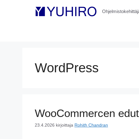
Siirry
sisältöön
Ohjelmistokehittäjä
WordPress
WooCommercen edut j
23.4.2026
kirjoittaja
Rohith Chandran