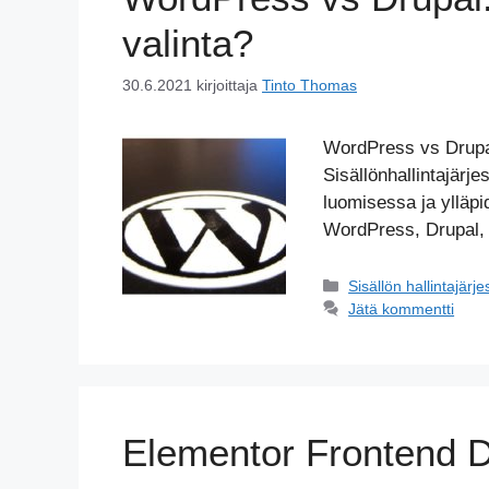
valinta?
30.6.2021
kirjoittaja
Tinto Thomas
WordPress vs Drupa
Sisällönhallintajärj
luomisessa ja ylläp
WordPress, Drupal
Kategoriat
Sisällön hallintajärj
Jätä kommentti
Elementor Frontend D