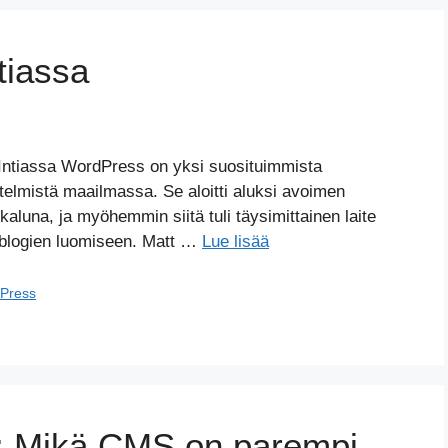
tiassa
Intiassa WordPress on yksi suosituimmista
estelmistä maailmassa. Se aloitti aluksi avoimen
kaluna, ja myöhemmin siitä tuli täysimittainen laite
 blogien luomiseen. Matt …
Lue lisää
Press
: Mikä CMS on parempi