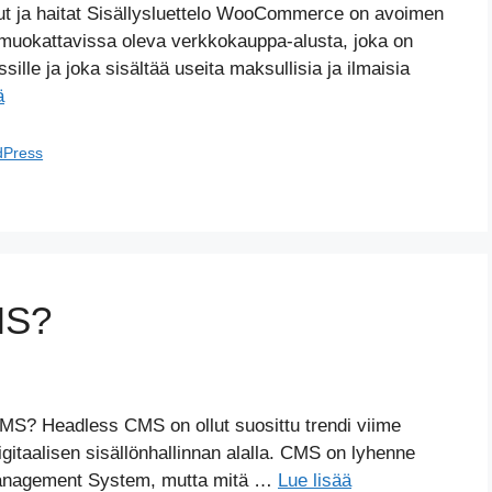
ja haitat Sisällysluettelo WooCommerce on avoimen
 muokattavissa oleva verkkokauppa-alusta, joka on
ille ja joka sisältää useita maksullisia ja ilmaisia
ä
dPress
MS?
S? Headless CMS on ollut suosittu trendi viime
digitaalisen sisällönhallinnan alalla. CMS on lyhenne
anagement System, mutta mitä …
Lue lisää