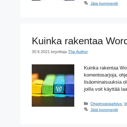
Jätä kommentti
Kuinka rakentaa Word
30.6.2021
kirjoittaja
The Author
Kuinka rakentaa Wo
komentosarjoja, ohje
lisäominaisuuksia o
joilla voit käyttää l
Kategoriat
Ohjelmistokehitys
,
W
Jätä kommentti