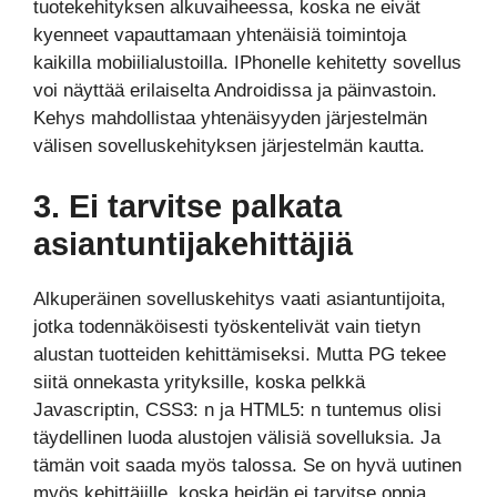
tuotekehityksen alkuvaiheessa, koska ne eivät
kyenneet vapauttamaan yhtenäisiä toimintoja
kaikilla mobiilialustoilla. IPhonelle kehitetty sovellus
voi näyttää erilaiselta Androidissa ja päinvastoin.
Kehys mahdollistaa yhtenäisyyden järjestelmän
välisen sovelluskehityksen järjestelmän kautta.
3. Ei tarvitse palkata
asiantuntijakehittäjiä
Alkuperäinen sovelluskehitys vaati asiantuntijoita,
jotka todennäköisesti työskentelivät vain tietyn
alustan tuotteiden kehittämiseksi. Mutta PG tekee
siitä onnekasta yrityksille, koska pelkkä
Javascriptin, CSS3: n ja HTML5: n tuntemus olisi
täydellinen luoda alustojen välisiä sovelluksia. Ja
tämän voit saada myös talossa. Se on hyvä uutinen
myös kehittäjille, koska heidän ei tarvitse oppia