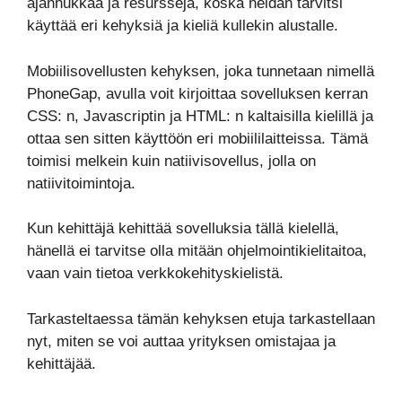
ajanhukkaa ja resursseja, koska heidän tarvitsi
käyttää eri kehyksiä ja kieliä kullekin alustalle.
Mobiilisovellusten kehyksen, joka tunnetaan nimellä
PhoneGap, avulla voit kirjoittaa sovelluksen kerran
CSS: n, Javascriptin ja HTML: n kaltaisilla kielillä ja
ottaa sen sitten käyttöön eri mobiililaitteissa. Tämä
toimisi melkein kuin natiivisovellus, jolla on
natiivitoimintoja.
Kun kehittäjä kehittää sovelluksia tällä kielellä,
hänellä ei tarvitse olla mitään ohjelmointikielitaitoa,
vaan vain tietoa verkkokehityskielistä.
Tarkasteltaessa tämän kehyksen etuja tarkastellaan
nyt, miten se voi auttaa yrityksen omistajaa ja
kehittäjää.