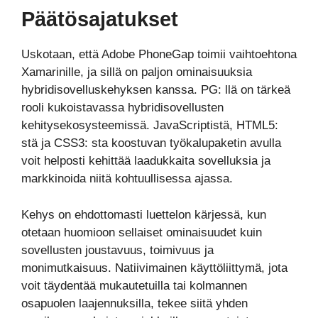
Päätösajatukset
Uskotaan, että Adobe PhoneGap toimii vaihtoehtona
Xamarinille, ja sillä on paljon ominaisuuksia
hybridisovelluskehyksen kanssa. PG: llä on tärkeä
rooli kukoistavassa hybridisovellusten
kehitysekosysteemissä. JavaScriptistä, HTML5:
stä ja CSS3: sta koostuvan työkalupaketin avulla
voit helposti kehittää laadukkaita sovelluksia ja
markkinoida niitä kohtuullisessa ajassa.
Kehys on ehdottomasti luettelon kärjessä, kun
otetaan huomioon sellaiset ominaisuudet kuin
sovellusten joustavuus, toimivuus ja
monimutkaisuus. Natiivimainen käyttöliittymä, jota
voit täydentää mukautetuilla tai kolmannen
osapuolen laajennuksilla, tekee siitä yhden