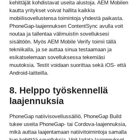
kehittäjät kohdistavat useita alustoja. AEM Mobilen
kautta yritykset voivat hallita kaikkia
mobiilisovellustensa toimintoja yhdestä paikasta.
PhoneGap-laajennuksen ContentSync avulla voit
noutaa ja tallentaa välimuistin sovelluksesi
sisältöön. Myös AEM Mobile Verify toimii tällä
tekniikalla, ja se auttaa sinua testaamaan ja
esikatselemaan sovelluksessa tekemiäsi
muutoksia. Testit voidaan suorittaa sekä iOS- että
Android-laitteilla.
8. Helppo työskennellä
laajennuksia
PhoneGap natiivisovellussäiliö, PhoneGap Build
tukee useita PhoneGap- tai Cordova-laajennuksia,
mikä auttaa laajentamaan natiivitoimintoja samalla
kun kehittää sovelluksia. Voit ladata laajennukset