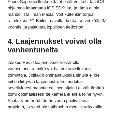
PhoneGap-sovelluskehittäjät eivät voi kehittää iOS-
ohjelmaa lataamatta iOS SDK: ita, ja tämä ei ole
mahdollista ilman Macia. Voit kuitenkin torjua
rajoituksia PG Buildsin avulla, koska se voi kääntää
koontisi ja palauttaa lopullisen tiedoston.
4. Laajennukset voivat olla
vanhentuneita
Joskus PG: n laajennukset voivat olla
vanhentuneita, mikä voi haitata sovelluksen
toimintoja. Joillakin ominaisuuksilla sinulla ei ole
siihen liittyvää laajennusta. Esimerkiksi
sovelluksesi maantieteellinen sijainti ei välttämättä
toimi optimaalisesti tai kamera ei ehkä toimi hyvin.
Saatat ymmärtää tämän vasta puolivälissä
projektin, ja se ei ole vaihtoehto monille yrityksille.