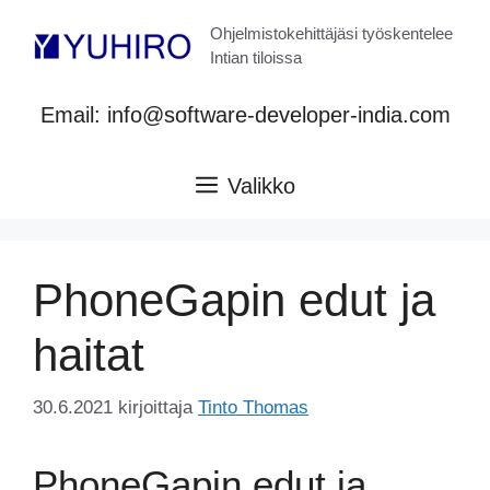
Siirry
Ohjelmistokehittäjäsi työskentelee
sisältöön
Intian tiloissa
Email: info@software-developer-india.com
Valikko
PhoneGapin edut ja
haitat
30.6.2021
kirjoittaja
Tinto Thomas
PhoneGapin edut ja