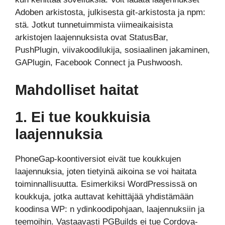
Adoben arkistosta, julkisesta git-arkistosta ja npm:
stä. Jotkut tunnetuimmista viimeaikaisista
arkistojen laajennuksista ovat StatusBar,
PushPlugin, viivakoodilukija, sosiaalinen jakaminen,
GAPlugin, Facebook Connect ja Pushwoosh.
Mahdolliset haitat
1. Ei tue koukkuisia
laajennuksia
PhoneGap-koontiversiot eivät tue koukkujen
laajennuksia, joten tietyinä aikoina se voi haitata
toiminnallisuutta. Esimerkiksi WordPressissä on
koukkuja, jotka auttavat kehittäjää yhdistämään
koodinsa WP: n ydinkoodipohjaan, laajennuksiin ja
teemoihin. Vastaavasti PGBuilds ei tue Cordova-