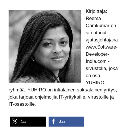
Kirjoittaja:
Reema
Oamkumar on
sitoutunut
ajatusjohtajana
www.Software-
Developer-
India.com -
sivustolla, joka
on osa
YUHIRO-
ryhmää. YUHIRO on intialainen saksalainen yritys,
joka tarjoaa ohjelmoijia IT-yrityksille, virastoille ja
IT-osastoille.
Jaa
Jaa