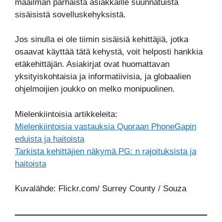
maailman parhaista asiakkaille suunnatuista
sisäisistä sovelluskehyksistä.
Jos sinulla ei ole tiimin sisäisiä kehittäjiä, jotka
osaavat käyttää tätä kehystä, voit helposti hankkia
etäkehittäjän. Asiakirjat ovat huomattavan
yksityiskohtaisia ja informatiivisia, ja globaalien
ohjelmoijien joukko on melko monipuolinen.
Mielenkiintoisia artikkeleita:
Mielenkiintoisia vastauksia Quoraan PhoneGapin
eduista ja haitoista
Tarkista kehittäjien näkymä PG: n rajoituksista ja
haitoista
Kuvalähde: Flickr.com/ Surrey County / Souza