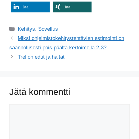
Jaa
Jaa
Kategoriat
Kehitys
,
Sovellus
Miksi ohjelmistokehitystehtävien estimointi on
säännöllisesti pois päältä kertoimella 2-3?
Trellon edut ja haitat
Jätä kommentti
Kommentti