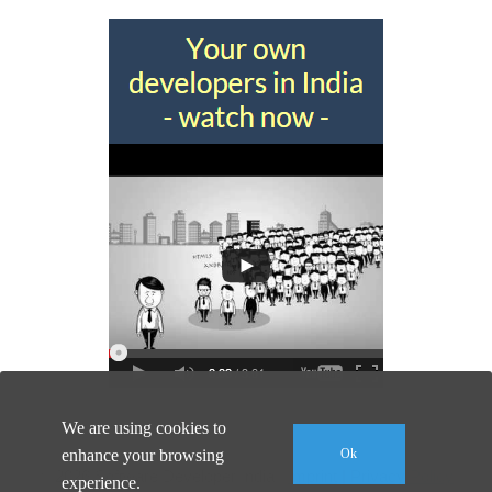
We are using cookies to
enhance your browsing
Ok
© 2026 Software Developer India |
Imprint
|
Privacy Policy
experience.