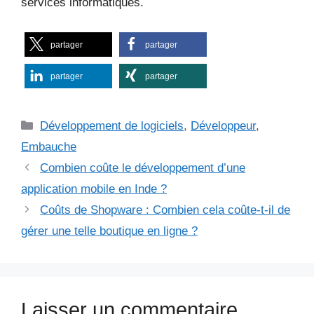
services informatiques.
partager
partager
partager
partager
Catégories
Développement de logiciels
,
Développeur
,
Embauche
Combien coûte le développement d’une
application mobile en Inde ?
Coûts de Shopware : Combien cela coûte-t-il de
gérer une telle boutique en ligne ?
Laisser un commentaire