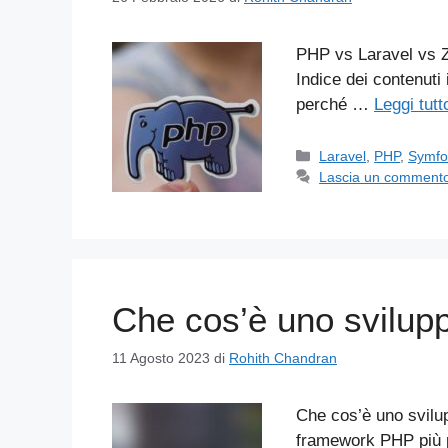
PHP vs Laravel vs 
Indice dei contenuti
perché …
Leggi tutt
Categorie
Laravel
,
PHP
,
Symfo
Lascia un comment
Che cos’è uno svilup
11 Agosto 2023
di
Rohith Chandran
Che cos’è uno svilup
framework PHP più po