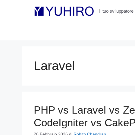
Vai
al
Il tuo sviluppatore 
contenuto
Laravel
PHP vs Laravel vs Ze
CodeIgniter vs Cake
26 Febbraio 2026
di
Rohith Chandran