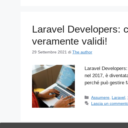
Laravel Developers: 
veramente validi!
29 Settembre 2021
di
The author
Laravel Developers: 
nel 2017, è diventat
perché può gestire 
Categorie
Assumere
,
Laravel
,
Lascia un comment