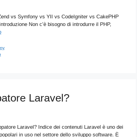
Zend vs Symfony vs YII vs CodeIgniter vs CakePHP
 introduzione Non c’è bisogno di introdurre il PHP,
o
ny
o
patore Laravel?
patore Laravel? Indice dei contenuti Laravel è uno dei
polari in uso nel settore dello sviluppo software. È