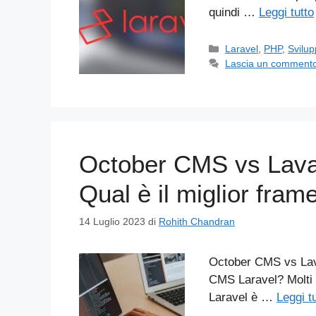
quindi …
Leggi tutto
Categorie
Laravel
,
PHP
,
Svilup
Lascia un comment
October CMS vs Lavali
Qual è il miglior fr
14 Luglio 2023
di
Rohith Chandran
October CMS vs Laval
CMS Laravel? Molti s
Laravel è …
Leggi t