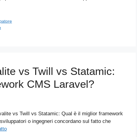
patore
o
te vs Twill vs Statamic:
amework CMS Laravel?
ite vs Twill vs Statamic: Qual è il miglior framework
viluppatori o ingegneri concordano sul fatto che
utto