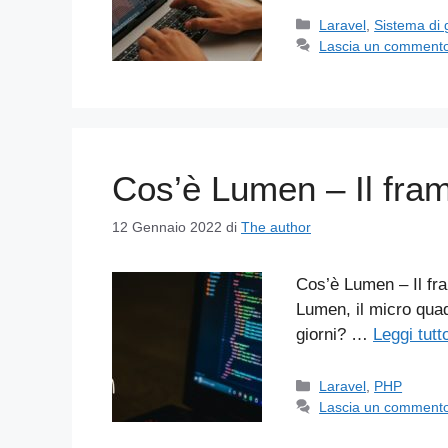
Categorie
Laravel
,
Sistema di 
Lascia un comment
Cos’è Lumen – Il fra
12 Gennaio 2022
di
The author
Cos’è Lumen – Il fr
Lumen, il micro quad
giorni? …
Leggi tutt
Categorie
Laravel
,
PHP
Lascia un comment