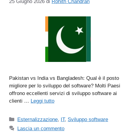
25 Giugno 2026
di
Rohith Chandran
Pakistan vs India vs Bangladesh: Qual è il posto
migliore per lo sviluppo del software? Molti Paesi
offrono eccellenti servizi di sviluppo software ai
clienti …
Leggi tutto
Categorie
Esternalizzazione
,
IT
,
Sviluppo software
Lascia un commento