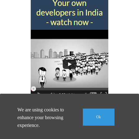
We are using cookies to
enhance your browsing
Ok
© 2026 Software Developer India |
Imprint
|
Privacy Policy
experience.