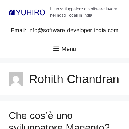
Vai
Il tuo sviluppatore di software lavora
al
nei nostri locali in India
contenuto
Email: info@software-developer-india.com
Menu
Rohith Chandran
Che cos’è uno
sviluppatore Magento?