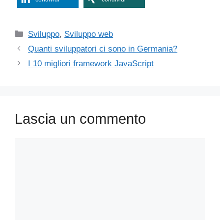
Categorie
Sviluppo
,
Sviluppo web
Quanti sviluppatori ci sono in Germania?
I 10 migliori framework JavaScript
Lascia un commento
Commento