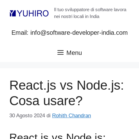
Vai
Il tuo sviluppatore di software lavora
al
nei nostri locali in India
contenuto
Email: info@software-developer-india.com
Menu
React.js vs Node.js:
Cosa usare?
30 Agosto 2024
di
Rohith Chandran
React.js vs Node.js: