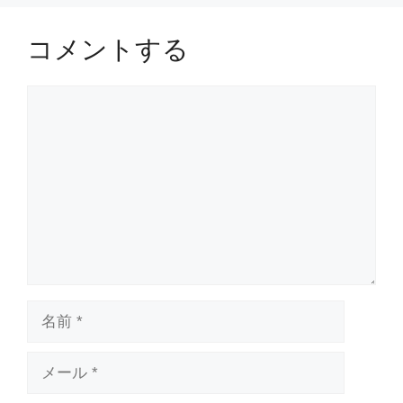
コメントする
コ
メ
ン
ト
名
前
メ
ー