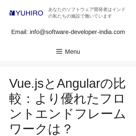
コ
あなたのソフトウェア開発者はインド
ン
の私たちの施設で働いています
テ
ン
Email: info@software-developer-india.com
ツ
へ
ス
Menu
キ
ッ
プ
Vue.jsとAngularの比
較：より優れたフロ
ントエンドフレーム
ワークは？