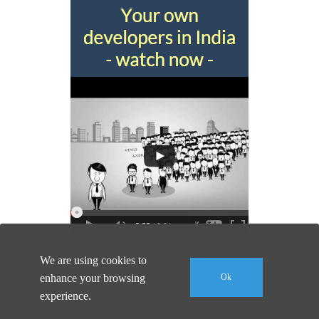
We are using cookies to
enhance your browsing
Ok
© 2026 Software Developer India |
Imprint
|
Privacy Policy
experience.