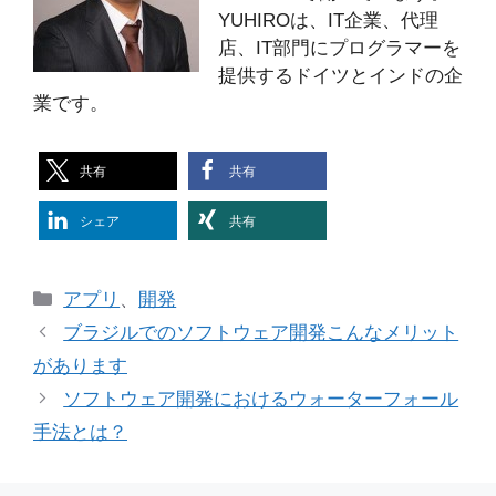
YUHIROは、IT企業、代理
店、IT部門にプログラマーを
提供するドイツとインドの企
業です。
共有
共有
シェア
共有
カ
アプリ
、
開発
テ
ブラジルでのソフトウェア開発こんなメリット
ゴ
があります
リ
ソフトウェア開発におけるウォーターフォール
ー
手法とは？