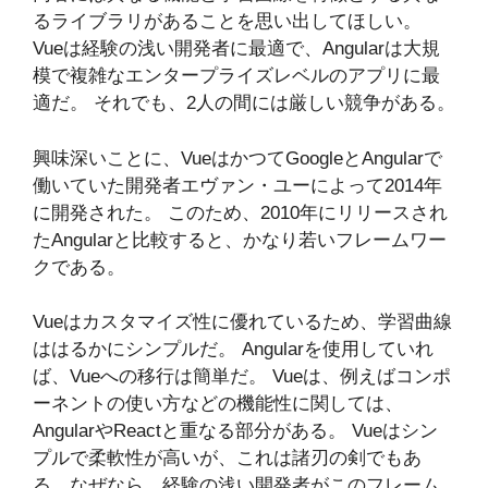
るライブラリがあることを思い出してほしい。
Vueは経験の浅い開発者に最適で、Angularは大規
模で複雑なエンタープライズレベルのアプリに最
適だ。 それでも、2人の間には厳しい競争がある。
興味深いことに、VueはかつてGoogleとAngularで
働いていた開発者エヴァン・ユーによって2014年
に開発された。 このため、2010年にリリースされ
たAngularと比較すると、かなり若いフレームワー
クである。
Vueはカスタマイズ性に優れているため、学習曲線
ははるかにシンプルだ。 Angularを使用していれ
ば、Vueへの移行は簡単だ。 Vueは、例えばコンポ
ーネントの使い方などの機能性に関しては、
AngularやReactと重なる部分がある。 Vueはシン
プルで柔軟性が高いが、これは諸刃の剣でもあ
る。なぜなら、経験の浅い開発者がこのフレーム