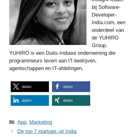
bij Software-
Developer-
India.com, een
onderdeel van
de YUHIRO
Group.
YUHIRO is een Duits-Indiase onderneming die
programmeurs levert aan IT-bedrijven,
agentschappen en IT-afdelingen.
delen
delen
delen
delen
Categorieën
App
,
Marketing
De top 7 startups uit India