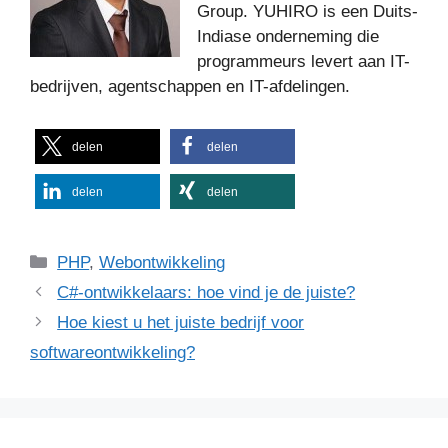
Group. YUHIRO is een Duits-
Indiase onderneming die
programmeurs levert aan IT-
bedrijven, agentschappen en IT-afdelingen.
delen
delen
delen
delen
Categorieën
PHP
,
Webontwikkeling
C#-ontwikkelaars: hoe vind je de juiste?
Hoe kiest u het juiste bedrijf voor
softwareontwikkeling?