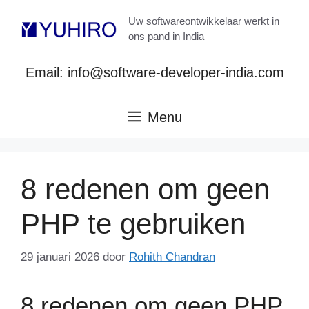
Ga
Uw softwareontwikkelaar werkt in
naar
ons pand in India
de
inhoud
Email: info@software-developer-india.com
Menu
8 redenen om geen
PHP te gebruiken
29 januari 2026
door
Rohith Chandran
8 redenen om geen PHP