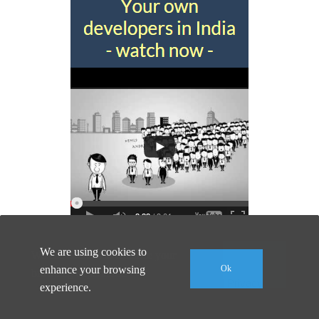
We are using cookies to
We use cookies to enhance your
Ok
enhance your browsing
Ok
browsing experience.
© 2026 Software Developer India |
Imprint
|
Privacy Policy
experience.