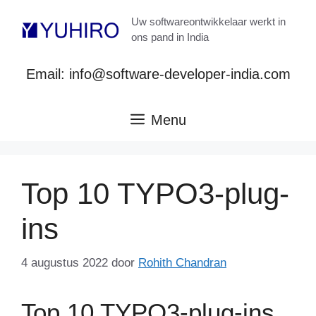
Ga
Uw softwareontwikkelaar werkt in
naar
ons pand in India
de
inhoud
Email: info@software-developer-india.com
Menu
Top 10 TYPO3-plug-
ins
4 augustus 2022
door
Rohith Chandran
Top 10 TYPO3-plug-ins