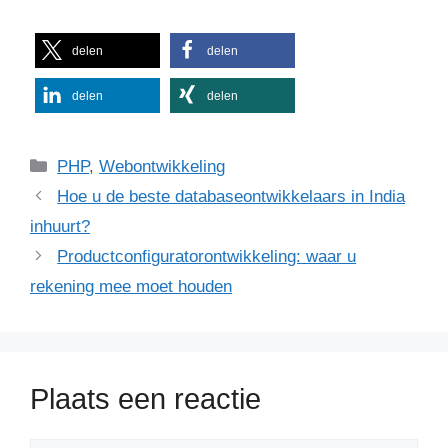
delen
delen
delen
delen
Categorieën
PHP
,
Webontwikkeling
Hoe u de beste databaseontwikkelaars in India
inhuurt?
Productconfiguratorontwikkeling: waar u
rekening mee moet houden
Plaats een reactie