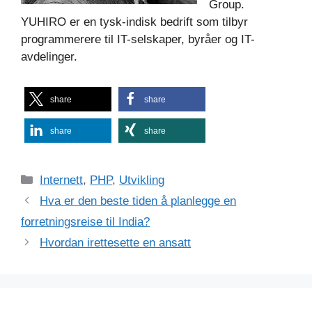
Group.
YUHIRO er en tysk-indisk bedrift som tilbyr
programmerere til IT-selskaper, byråer og IT-
avdelinger.
share
share
share
share
Kategorier
Internett
,
PHP
,
Utvikling
Hva er den beste tiden å planlegge en
forretningsreise til India?
Hvordan irettesette en ansatt