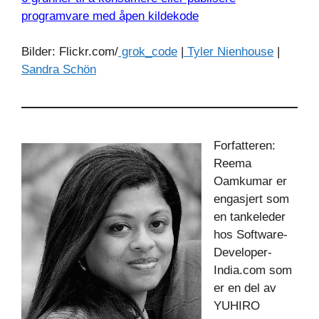
programvare med åpen kildekode
Bilder: Flickr.com/
grok_code
|
Tyler Nienhouse
|
Sandra Schön
Forfatteren:
Reema
Oamkumar er
engasjert som
en tankeleder
hos Software-
Developer-
India.com som
er en del av
YUHIRO