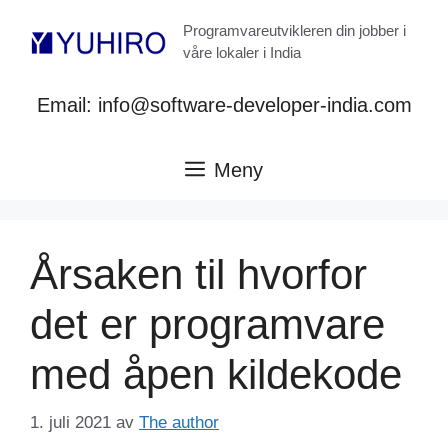
Hopp
Programvareutvikleren din jobber i
til
våre lokaler i India
innhold
Email: info@software-developer-india.com
Meny
Årsaken til hvorfor
det er programvare
med åpen kildekode
1. juli 2021
av
The author