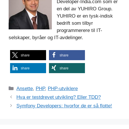
Developer-India.com som er
en del av YUHIRO Group.
YUHIRO er en tysk-indisk
bedrift som tilbyr
programmerere til IT-
selskaper, byråer og IT-avdelinger.
share
share
share
share
Kategorier
Ansette
,
PHP
,
PHP-utviklere
Hva er testdrevet utvikling? Eller TDD?
Symfony Developers: hvorfor de er så flotte!