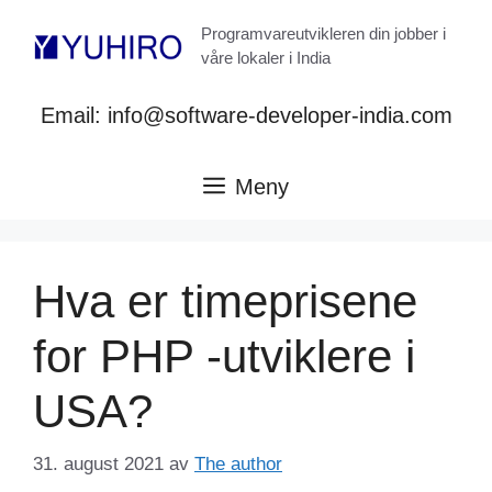
Hopp
Programvareutvikleren din jobber i
til
våre lokaler i India
innhold
Email: info@software-developer-india.com
Meny
Hva er timeprisene
for PHP -utviklere i
USA?
31. august 2021
av
The author