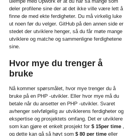
ulempe med Upwork er at du har så mange som
deler profilene sine der at det ikke ville være lett å
finne de med ekte ferdigheter. Du må virkelig luke
ut noen før du velger. GitHub på den annen side er
stedet der utviklere henger, så du får møte mange
utviklere og matche og sammenligne ferdighetene
sine.
Hvor mye du trenger å
bruke
Nå kommer spørsmålet, hvor mye trenger du å
bruke på en PHP -utvikler. Eller hvor mye må du
betale når du ansetter en PHP -utvikler. Svaret
avhenger selvfølgelig av utviklerens ferdigheter og
ekspertise og prosjektets omfang. Det er utviklere
som kan gjøre et enkelt prosjekt for
$ 15per time
,
og dette kan gå så høyt som
$ 80 per time
eller