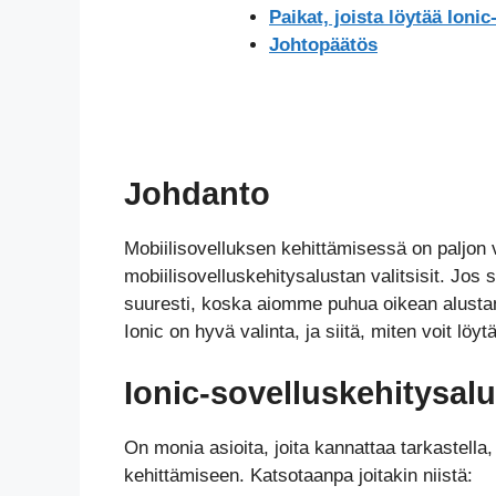
Paikat, joista löytää Ionic
Johtopäätös
Johdanto
Mobiilisovelluksen kehittämisessä on paljon v
mobiilisovelluskehitysalustan valitsisit. Jos s
suuresti, koska aiomme puhua oikean alustan v
Ionic on hyvä valinta, ja siitä, miten voit löyt
Ionic-sovelluskehitysal
On monia asioita, joita kannattaa tarkastella,
kehittämiseen. Katsotaanpa joitakin niistä: