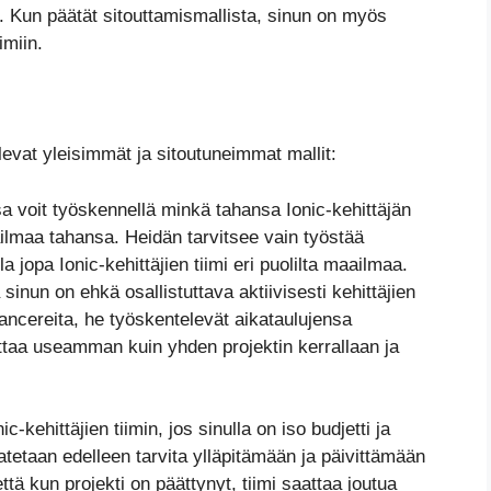
n. Kun päätät sitouttamismallista, sinun on myös
imiin.
evat yleisimmät ja sitoutuneimmat mallit:
a voit työskennellä minkä tahansa Ionic-kehittäjän
ilmaa tahansa. Heidän tarvitsee vain työstää
lla jopa Ionic-kehittäjien tiimi eri puolilta maailmaa.
inun on ehkä osallistuttava aktiivisesti kehittäjien
ancereita, he työskentelevät aikataulujensa
taa useamman kuin yhden projektin kerrallaan ja
ic-kehittäjien tiimin, jos sinulla on iso budjetti ja
aatetaan edelleen tarvita ylläpitämään ja päivittämään
tä kun projekti on päättynyt, tiimi saattaa joutua