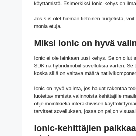
käyttämistä. Esimerkiksi Ionic-kehys on ilma
Jos siis olet hieman tietoinen budjetista, voi
monia etuja.
Miksi Ionic on hyvä vali
Ionic ei ole lainkaan uusi kehys. Se on ollut
SDK:na hybridimobiilisovelluksia varten. Se t
koska sillä on valtava määrä natiivikomponent
Ionic on hyvä valinta, jos haluat rakentaa tod
luotettavimmista valinnoista kehittäjille maai
ohjelmointikieliä interaktiivisen käyttöliittym
tarvitset sovelluksen, jossa on paljon visuaal
Ionic-kehittäjien palkka