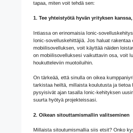
tapaa, miten voit tehdä sen:
1. Tee yhteistyötä hyvän yrityksen kanssa, 
Intiassa on erinomaisia Ionic-sovelluskehitysy
Ionic-sovelluskehittäjiä. Jos haluat rakenta
mobiilisovelluksen, voit käyttää näiden loista
on mobiilisovelluksesi vaikuttavin osa, voit lu
houkutteleviin muotoiluihin.
On tärkeää, että sinulla on oikea kumppaniyrity
tarkistaa heiltä, millaista koulutusta ja tiet
pysyisivät ajan tasalla Ionic-kehityksen uusim
suurta hyötyä projekteissasi.
2. Oikean sitouttamismallin valitseminen
Millaista sitoutumismallia siis etsit? Onko kys