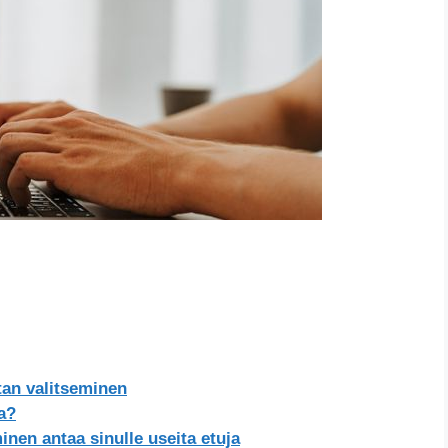
tan valitseminen
ta?
inen antaa sinulle useita etuja