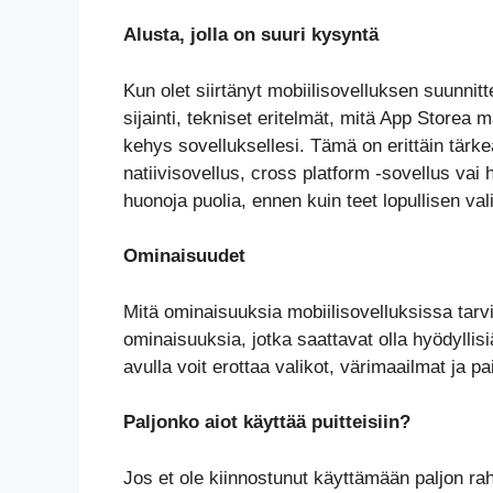
Alusta, jolla on suuri kysyntä
Kun olet siirtänyt mobiilisovelluksen suunnitt
sijainti, tekniset eritelmät, mitä App Storea 
kehys sovelluksellesi. Tämä on erittäin tärke
natiivisovellus, cross platform -sovellus vai
huonoja puolia, ennen kuin teet lopullisen val
Ominaisuudet
Mitä ominaisuuksia mobiilisovelluksissa tarvit
ominaisuuksia, jotka saattavat olla hyödylli
avulla voit erottaa valikot, värimaailmat ja pa
Paljonko aiot käyttää puitteisiin?
Jos et ole kiinnostunut käyttämään paljon ra