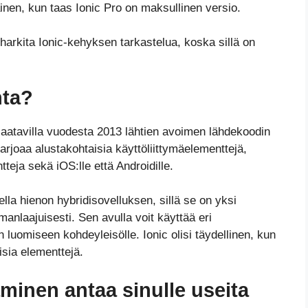
inen, kun taas Ionic Pro on maksullinen versio.
t harkita Ionic-kehyksen tarkastelua, koska sillä on
nta?
 saatavilla vuodesta 2013 lähtien avoimen lähdekoodin
arjoaa alustakohtaisia käyttöliittymäelementtejä,
teja sekä iOS:lle että Androidille.
ella hienon hybridisovelluksen, sillä se on yksi
lmanlaajuisesti. Sen avulla voit käyttää eri
än luomiseen kohdeyleisölle. Ionic olisi täydellinen, kun
isia elementtejä.
aminen antaa sinulle useita