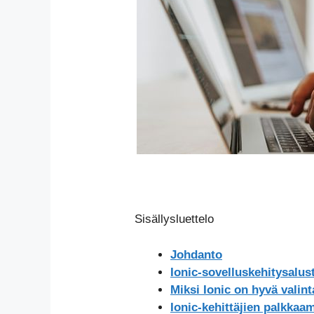
Sisällysluettelo
Johdanto
Ionic-sovelluskehitysalus
Miksi Ionic on hyvä valin
Ionic-kehittäjien palkkaam