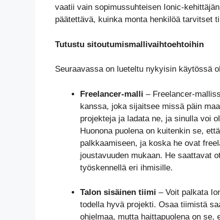
vaatii vain sopimussuhteisen Ionic-kehittäjä
päätettävä, kuinka monta henkilöä tarvitset ti
Tutustu sitoutumismallivaihtoehtoihin
Seuraavassa on lueteltu nykyisin käytössä ol
Freelancer-malli
– Freelancer-malliss
kanssa, joka sijaitsee missä päin maa
projekteja ja ladata ne, ja sinulla voi o
Huonona puolena on kuitenkin se, että s
palkkaamiseen, ja koska he ovat freel
joustavuuden mukaan. He saattavat ot
työskennellä eri ihmisille.
Talon sisäinen tiimi
– Voit palkata Ion
todella hyvä projekti. Osaa tiimistä s
ohjelmaa, mutta haittapuolena on se, et