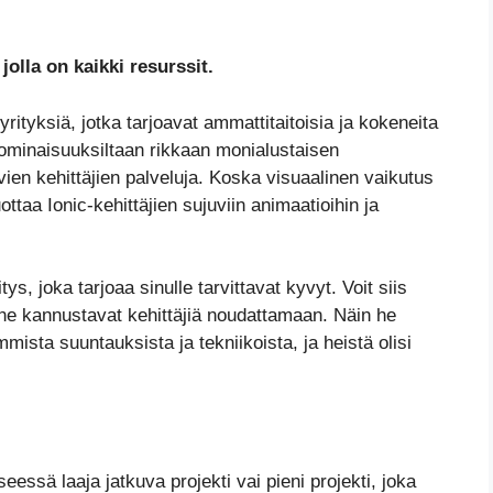
jolla on kaikki resurssit.
rityksiä, jotka tarjoavat ammattitaitoisia ja kokeneita
a ominaisuuksiltaan rikkaan monialustaisen
vien kehittäjien palveluja. Koska visuaalinen vaikutus
ottaa Ionic-kehittäjien sujuviin animaatioihin ja
s, joka tarjoaa sinulle tarvittavat kyvyt. Voit siis
oa he kannustavat kehittäjiä noudattamaan. Näin he
mista suuntauksista ja tekniikoista, ja heistä olisi
eessä laaja jatkuva projekti vai pieni projekti, joka