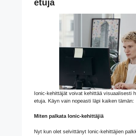
etuja
Ionic-kehittäjät voivat kehittää visuaalises
etuja. Käyn vain nopeasti läpi kaiken tämän:
Miten palkata Ionic-kehittäjiä
Nyt kun olet selvittänyt Ionic-kehittäjien pal