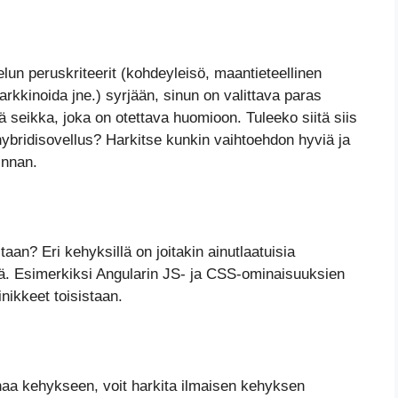
elun peruskriteerit (kohdeyleisö, maantieteellinen
markkinoida jne.) syrjään, sinun on valittava paras
ä seikka, joka on otettava huomioon. Tuleeko siitä siis
 hybridisovellus? Harkitse kunkin vaihtoehdon hyviä ja
innan.
aan? Eri kehyksillä on joitakin ainutlaatuisia
siä. Esimerkiksi Angularin JS- ja CSS-ominaisuuksien
inikkeet toisistaan.
haa kehykseen, voit harkita ilmaisen kehyksen