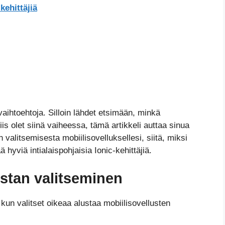
-kehittäjiä
aihtoehtoja. Silloin lähdet etsimään, minkä
iis olet siinä vaiheessa, tämä artikkeli auttaa sinua
alitsemisesta mobiilisovelluksellesi, siitä, miksi
ää hyviä intialaispohjaisia Ionic-kehittäjiä.
ustan valitseminen
 kun valitset oikeaa alustaa mobiilisovellusten