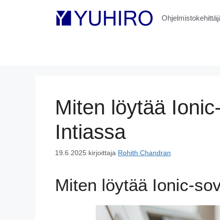
Siirry
sisältöön
Ohjelmistokehittäjä
Miten löytää Ionic-
Intiassa
19.6.2025
kirjoittaja
Rohith Chandran
Miten löytää Ionic-sov