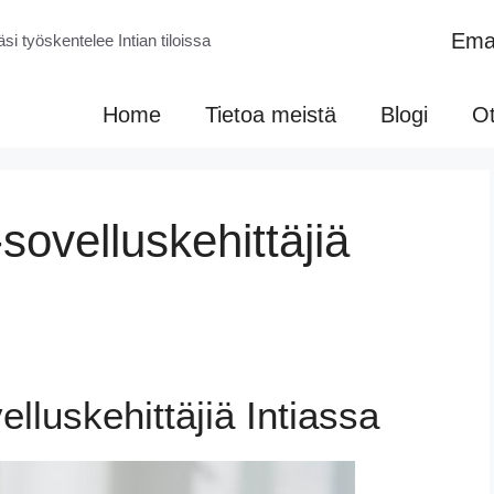
Emai
si työskentelee Intian tiloissa
Home
Tietoa meistä
Blogi
Ot
sovelluskehittäjiä
elluskehittäjiä Intiassa