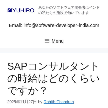
コ
あなたのソフトウェア開発者はインド
ン
の私たちの施設で働いています
テ
ン
Email: info@software-developer-india.com
ツ
へ
ス
Menu
キ
ッ
プ
SAPコンサルタント
の時給はどのくらい
ですか？
2025年11月27日
by
Rohith Chandran