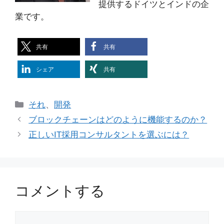
提供するドイツとインドの企
業です。
共有
共有
シェア
共有
カ
それ
、
開発
テ
ブロックチェーンはどのように機能するのか？
ゴ
正しいIT採用コンサルタントを選ぶには？
リ
ー
コメントする
コ