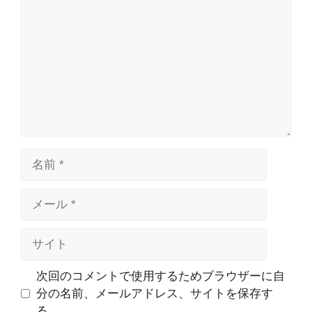
メ
ン
ト
名
前
メ
ー
ル
サ
イ
ト
次回のコメントで使用するためブラウザーに自
分の名前、メールアドレス、サイトを保存す
る。