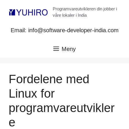
Hopp
Programvareutvikleren din jobber i
til
våre lokaler i India
innhold
Email: info@software-developer-india.com
Meny
Fordelene med
Linux for
programvareutvikler
e