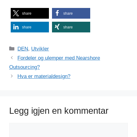
share
share
share
share
Kategorier
DEN
,
Utvikler
Fordeler og ulemper med Nearshore
Outsourcing?
Hva er materialdesign?
Legg igjen en kommentar
Kommentar