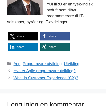
YUHIRO er en tysk-indisk
bedrift som tilbyr
programmerere til IT-
selskaper, byråer og IT-avdelinger.
share
share
share
share
Kategorier
App
,
Programvare utvikling
,
Utvikling
Hva er Agile programvareutvikling?
What is Customer Experience (CX)?
Legg igjen en kommentar