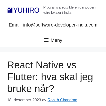
Hopp
Programvareutvikleren din jobber i
til
våre lokaler i India
innhold
Email: info@software-developer-india.com
Meny
​​React Native vs
Flutter: hva skal jeg
bruke når?
18. desember 2023
av
Rohith Chandran