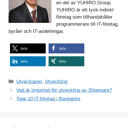
en del av YUHIRO Group.
YUHIRO är ett tysk-indiskt
företag som tillhandahåller
programmerare till IT-företag,
byråer och IT-avdelningar.
dela
dela
dela
dela
Kategorier
Utvecklaren
,
Utveckling
Vad är timpriset för utveckling av Shopware?
Topp 10 IT-företag i Bangalore