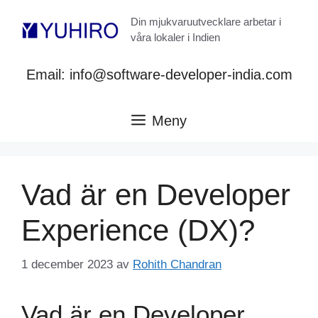
Hoppa
Din mjukvaruutvecklare arbetar i
till
våra lokaler i Indien
innehåll
Email: info@software-developer-india.com
Meny
Vad är en Developer
Experience (DX)?
1 december 2023
av
Rohith Chandran
Vad är en Developer