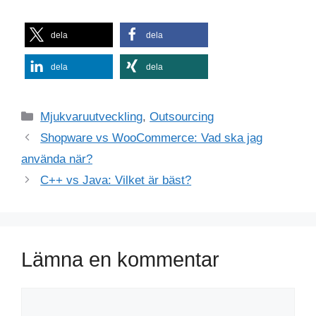
dela
dela
dela
dela
Kategorier
Mjukvaruutveckling
,
Outsourcing
Shopware vs WooCommerce: Vad ska jag
använda när?
C++ vs Java: Vilket är bäst?
Lämna en kommentar
Kommentar