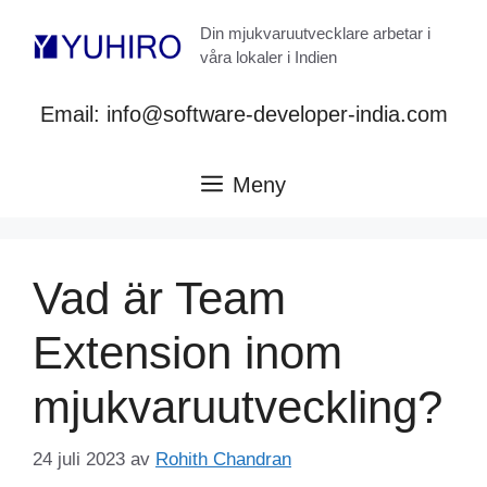
Hoppa
Din mjukvaruutvecklare arbetar i
till
våra lokaler i Indien
innehåll
Email: info@software-developer-india.com
Meny
Vad är Team
Extension inom
mjukvaruutveckling?
24 juli 2023
av
Rohith Chandran