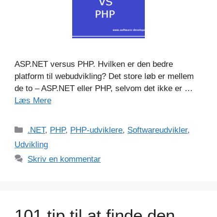
ASP.NET versus PHP. Hvilken er den bedre
platform til webudvikling? Det store løb er mellem
de to – ASP.NET eller PHP, selvom det ikke er …
Læs Mere
Kategorier
.NET
,
PHP
,
PHP-udviklere
,
Softwareudvikler
,
Udvikling
Skriv en kommentar
101 tip til at finde den