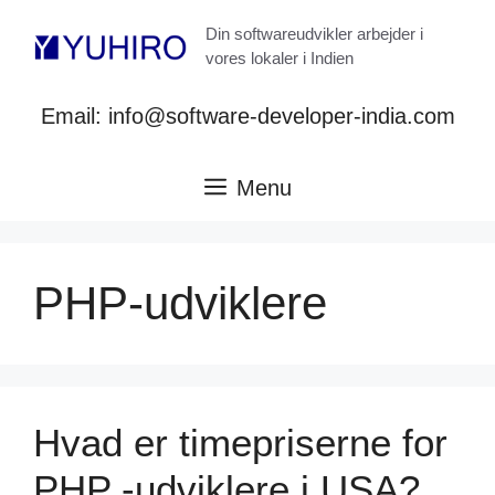
Hop
Din softwareudvikler arbejder i
til
vores lokaler i Indien
indhold
Email: info@software-developer-india.com
Menu
PHP-udviklere
Hvad er timepriserne for
PHP -udviklere i USA?