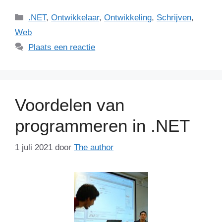
Categorieën
.NET
,
Ontwikkelaar
,
Ontwikkeling
,
Schrijven
,
Web
Plaats een reactie
Voordelen van
programmeren in .NET
1 juli 2021
door
The author