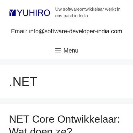
Ga
Uw softwareontwikkelaar werkt in
naar
ons pand in India
de
inhoud
Email: info@software-developer-india.com
Menu
.NET
NET Core Ontwikkelaar:
Wat doen ze?