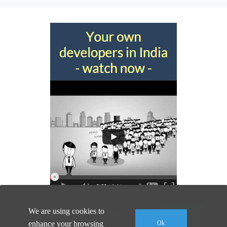
We are using cookies to
We use cookies to enhance your
Ok
enhance your browsing
Ok
browsing experience.