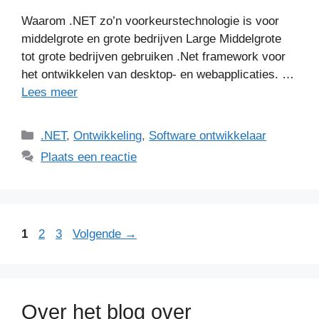
Waarom .NET zo’n voorkeurstechnologie is voor
middelgrote en grote bedrijven Large Middelgrote
tot grote bedrijven gebruiken .Net framework voor
het ontwikkelen van desktop- en webapplicaties. …
Lees meer
Categorieën
.NET
,
Ontwikkeling
,
Software ontwikkelaar
Plaats een reactie
Pagina
Pagina
Pagina
1
2
3
Volgende
→
Over het blog over