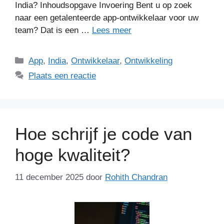
India? Inhoudsopgave Invoering Bent u op zoek
naar een getalenteerde app-ontwikkelaar voor uw
team? Dat is een …
Lees meer
Categorieën
App
,
India
,
Ontwikkelaar
,
Ontwikkeling
Plaats een reactie
Hoe schrijf je code van
hoge kwaliteit?
11 december 2025
door
Rohith Chandran