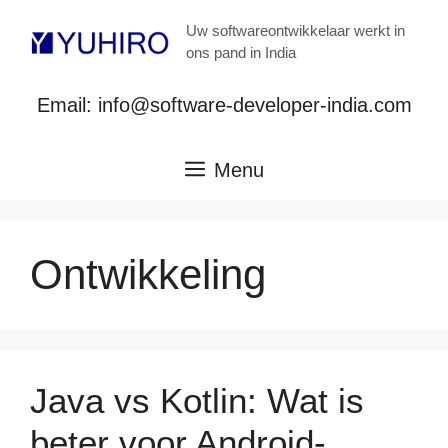
Ga
Uw softwareontwikkelaar werkt in
naar
ons pand in India
de
inhoud
Email: info@software-developer-india.com
Menu
Ontwikkeling
Java vs Kotlin: Wat is
beter voor Android-