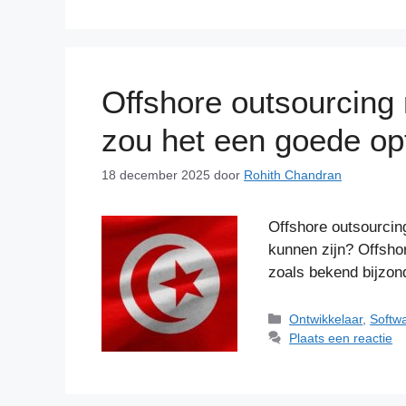
Offshore outsourcing
zou het een goede opt
18 december 2025
door
Rohith Chandran
Offshore outsourcin
kunnen zijn? Offsho
zoals bekend bijzon
Categorieën
Ontwikkelaar
,
Softwa
Plaats een reactie