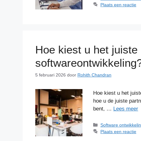
Plaats een reactie
Hoe kiest u het juiste 
softwareontwikkeling
5 februari 2026
door
Rohith Chandran
Hoe kiest u het juis
hoe u de juiste part
bent, …
Lees meer
Categorieën
Software ontwikkeli
Plaats een reactie