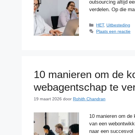
outsourcing altijd 
verdelen. Op die m
Categorieën
HET
,
Uitbesteding
Plaats een reactie
10 manieren om de k
webagentschap te ve
19 maart 2026
door
Rohith Chandran
10 manieren om de 
van een webontwikke
naar een succesvo