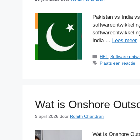
Pakistan vs India v
softwareontwikkelin
softwareontwikkelin
India …
Lees meer
Categorieën
HET
,
Software ontwi
Plaats een reactie
Wat is Onshore Outs
9 april 2026
door
Rohith Chandran
Wat is Onshore Outs