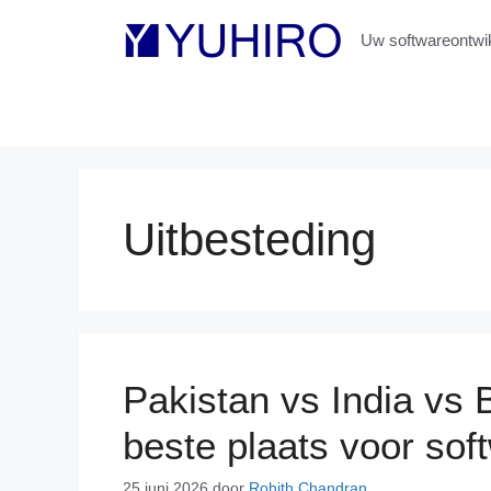
Ga
naar
Uw softwareontwik
de
inhoud
Uitbesteding
Pakistan vs India vs 
beste plaats voor sof
25 juni 2026
door
Rohith Chandran