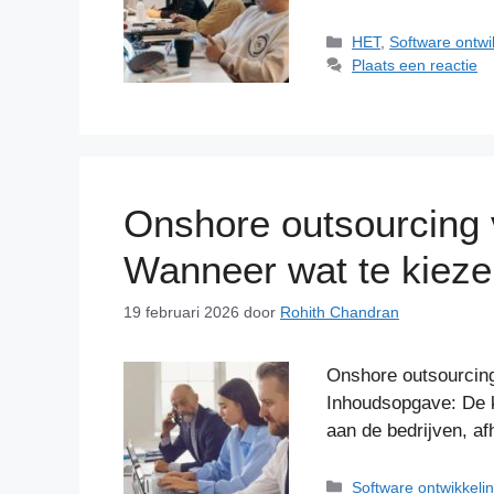
Categorieën
HET
,
Software ontwi
Plaats een reactie
Onshore outsourcing 
Wanneer wat te kiez
19 februari 2026
door
Rohith Chandran
Onshore outsourcing
Inhoudsopgave: De k
aan de bedrijven, a
Categorieën
Software ontwikkeli