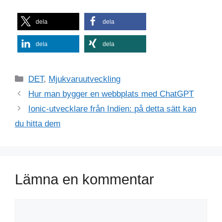
dela
dela
dela
dela
Kategorier
DET
,
Mjukvaruutveckling
Hur man bygger en webbplats med ChatGPT
Ionic-utvecklare från Indien: på detta sätt kan
du hitta dem
Lämna en kommentar
Kommentar