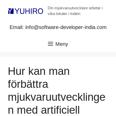
Hoppa
Din mjukvaruutvecklare arbetar i
till
våra lokaler i Indien
innehåll
Email: info@software-developer-india.com
Meny
Hur kan man
förbättra
mjukvaruutvecklinge
n med artificiell