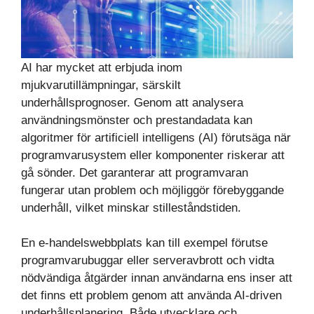
AI har mycket att erbjuda inom
mjukvarutillämpningar, särskilt
underhållsprognoser. Genom att analysera
användningsmönster och prestandadata kan
algoritmer för artificiell intelligens (AI) förutsäga när
programvarusystem eller komponenter riskerar att
gå sönder. Det garanterar att programvaran
fungerar utan problem och möjliggör förebyggande
underhåll, vilket minskar stilleståndstiden.
En e-handelswebbplats kan till exempel förutse
programvarubuggar eller serveravbrott och vidta
nödvändiga åtgärder innan användarna ens inser att
det finns ett problem genom att använda AI-driven
underhållsplanering. Både utvecklare och