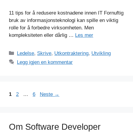
11 tips for å redusere kostnadene innen IT Fornuftig
bruk av informasjonsteknologi kan spille en viktig
rolle for å forbedre virksomheten. Men
kompleksiteten eller dårlig …
Les mer
Kategorier
Ledelse
,
Skrive
,
Utkontraktering
,
Utvikling
Legg igjen en kommentar
Side
Side
Side
1
2
…
6
Neste
→
Om Software Developer