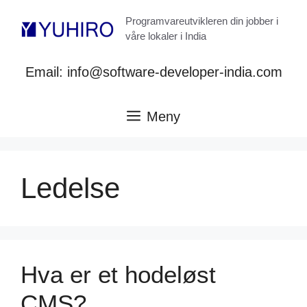
Hopp
Programvareutvikleren din jobber i
til
våre lokaler i India
innhold
Email: info@software-developer-india.com
Meny
Ledelse
Hva er et hodeløst
CMS?