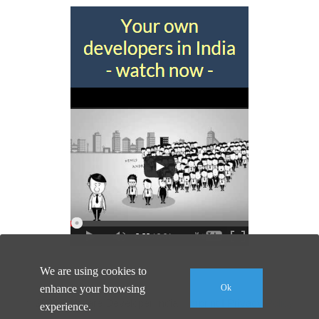
We are using cookies to
enhance your browsing
Ok
© 2026 Software Developer India |
Imprint
|
Privacy Policy
experience.